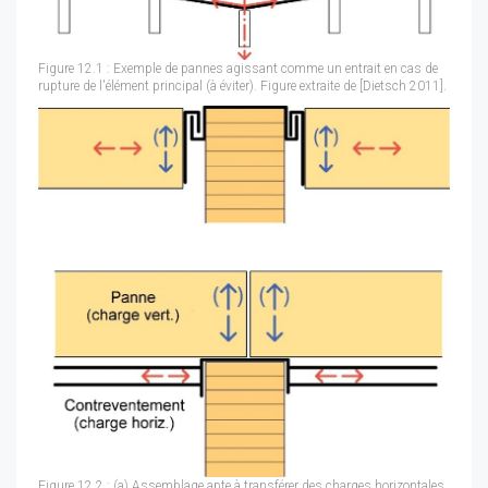
Figure 12.1 : Exemple de pannes agissant comme un entrait en cas de
rupture de l'élément principal (à éviter). Figure extraite de [Dietsch 2011].
Figure 12.2 : (a) Assemblage apte à transférer des charges horizontales