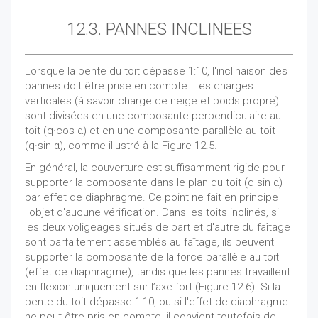
12.3. PANNES INCLINEES
Lorsque la pente du toit dépasse 1:10, l'inclinaison des
pannes doit être prise en compte. Les charges
verticales (à savoir charge de neige et poids propre)
sont divisées en une composante perpendiculaire au
toit (q·cos α) et en une composante parallèle au toit
(q·sin α), comme illustré à la Figure 12.5.
En général, la couverture est suffisamment rigide pour
supporter la composante dans le plan du toit (q·sin α)
par effet de diaphragme. Ce point ne fait en principe
l'objet d'aucune vérification. Dans les toits inclinés, si
les deux voligeages situés de part et d'autre du faîtage
sont parfaitement assemblés au faîtage, ils peuvent
supporter la composante de la force parallèle au toit
(effet de diaphragme), tandis que les pannes travaillent
en flexion uniquement sur l’axe fort (Figure 12.6). Si la
pente du toit dépasse 1:10, ou si l'effet de diaphragme
ne peut être pris en compte, il convient toutefois de