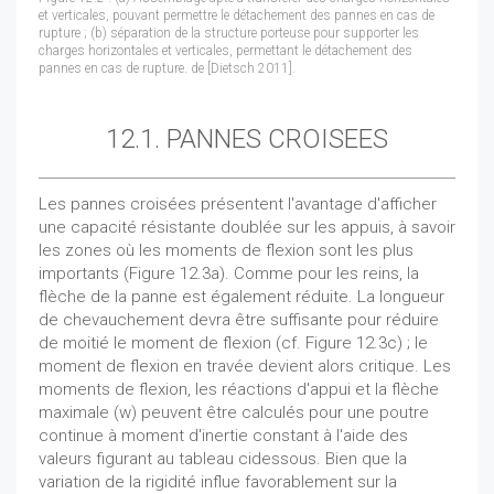
et verticales, pouvant permettre le détachement des pannes en cas de
rupture ; (b) séparation de la structure porteuse pour supporter les
charges horizontales et verticales, permettant le détachement des
pannes en cas de rupture. de [Dietsch 2011].
12.1. PANNES CROISEES
Les pannes croisées présentent l'avantage d'afficher
une capacité résistante doublée sur les appuis, à savoir
les zones où les moments de flexion sont les plus
importants (Figure 12.3a). Comme pour les reins, la
flèche de la panne est également réduite. La longueur
de chevauchement devra être suffisante pour réduire
de moitié le moment de flexion (cf. Figure 12.3c) ; le
moment de flexion en travée devient alors critique. Les
moments de flexion, les réactions d'appui et la flèche
maximale (w) peuvent être calculés pour une poutre
continue à moment d'inertie constant à l'aide des
valeurs figurant au tableau cidessous. Bien que la
variation de la rigidité influe favorablement sur la