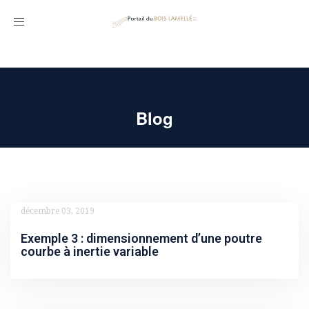
Toggle
navigation
Blog
décembre 03, 2019
Exemple 3 : dimensionnement d’une poutre
courbe à inertie variable